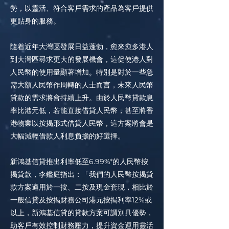
勢，以靈活、符合客戶需求的產品為客戶提供
更貼身的服務。
隨着近年大灣區發展日益蓬勃，愈來愈多港人
到大灣區尋求更大的發展機會，這促使港人對
人民幣的使用量顯著增加。特別是對於一些急
需大額人民幣作周轉的人士而言，未來人民幣
貸款的需求將會持續上升。由於人民幣貸款息
率比港元低，若能直接借貸人民幣，甚至將香
港物業以按揭形式借貸人民幣，這方案將會是
大幅減輕借款人利息負擔的好選擇。
新鴻基信貸推出利率低至6.99%*的人民幣按
揭貸款，李鑑庭指出：「我們的人民幣按揭貸
款方案適用於一按、二按及現金套現，相比於
一般信貸及按揭財務公司港元按揭利率12%或
以上，新鴻基信貸的貸款方案可謂別具優勢，
助客戶有效控制財務壓力，提升資金運用靈活