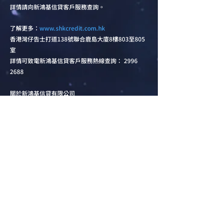
詳情請向新鴻基信貸客戶服務查詢。
了解更多：
www.shkcredit.com.hk
香港灣仔告士打道138號聯合鹿島大廈8樓803至805
室
詳情可致電新鴻基信貸客戶服務熱線查詢： 2996
2688
關於新鴻基信貸有限公司
新鴻基信貸有限公司 (下稱「新鴻基信貸」) 為
新鴻
基有限公司
成員之一。
新鴻基有限公司為香港上市公司 (股份代號 :
86.HK)，以提供多元化的金融服務而聞名，信譽昭
著，實力雄厚。
成立於2015年，憑藉雄厚實力及昭著信譽，新鴻基信
貸為您提供最專業貼心的樓按服務並於香港樓按市場
佔一重要席位，包括一按、二按及循環貸款，不限物
業類型及樓齡。新鴻基信貸重視每一位顧客的需要，