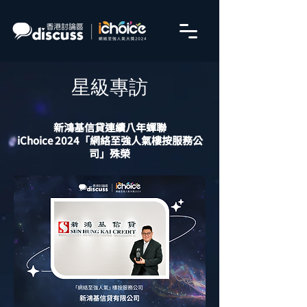
星級專訪
新鴻基信貸連續八年蟬聯
iChoice 2024「網絡至強人氣樓按服務公
司」殊榮