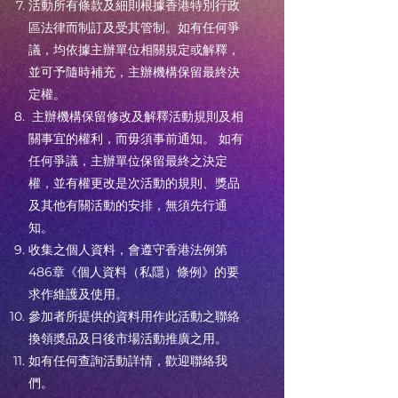
活動所有條款及細則根據香港特別行政
區法律而制訂及受其管制。如有任何爭
議，均依據主辦單位相關規定或解釋，
並可予隨時補充，主辦機構保留最終決
定權。
主辦機構保留修改及解釋活動規則及相
關事宜的權利，而毋須事前通知。 如有
任何爭議，主辦單位保留最終之決定
權，並有權更改是次活動的規則、獎品
及其他有關活動的安排，無須先行通
知。
收集之個人資料，會遵守香港法例第
486章《個人資料（私隱）條例》的要
求作維護及使用。
參加者所提供的資料用作此活動之聯絡
換領奬品及日後市場活動推廣之用。
如有任何查詢活動詳情，歡迎聯絡我
們。