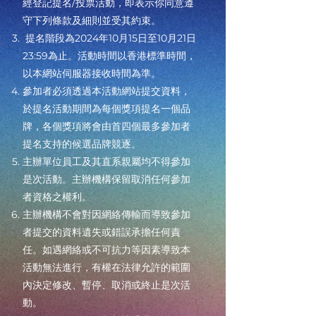
經登記提名/投票活動，即表示你同意遵
守下列條款及細則並受其約束。
提名階段為2024年10月15日至10月21日
23:59為止。活動時間以香港標準時間，
以本網站伺服器接收時間為準。
參加者必須透過本活動網站提交資料，
於提名活動期間為每個獎項提名一個品
牌，各個獎項將會由首四個最多參加者
提名支持的候選品牌競逐。
主辦單位員工及其直系親屬均不得參加
是次活動。主辦機構保留取消任何參加
者資格之權利。
主辦機構不會對因網絡傳輸而導致參加
者提交的資料遺失或錯誤承擔任何責
任。如遇網絡或不可抗力等因素導致本
活動無法進行，有權在法律允許的範圍
內決定修改、暫停、取消或終止是次活
動。