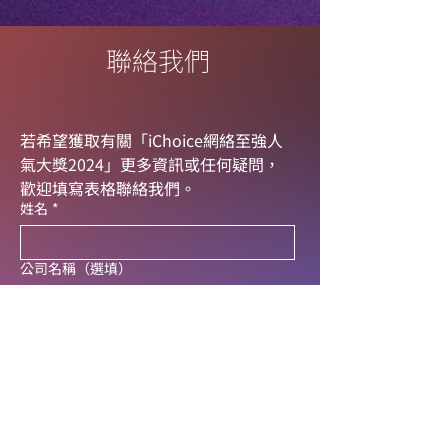
​聯絡我們
若希望獲取有關「iChoice網絡至強人
氣大獎2024」更多資訊或任何疑問，
歡迎填寫表格聯絡我們。
姓名
*
公司名稱（選填）
聯絡電話
*
電郵地址
*